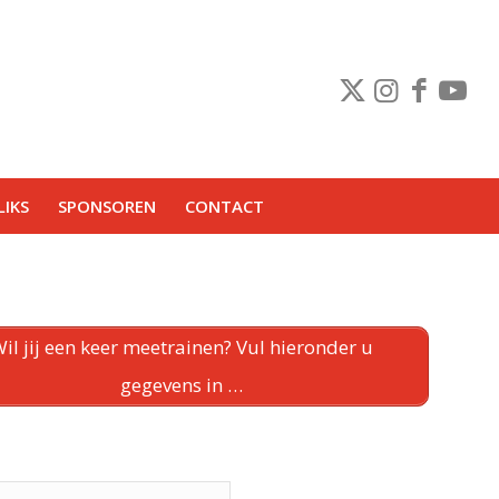
IKS
SPONSOREN
CONTACT
il jij een keer meetrainen? Vul hieronder u
gegevens in …