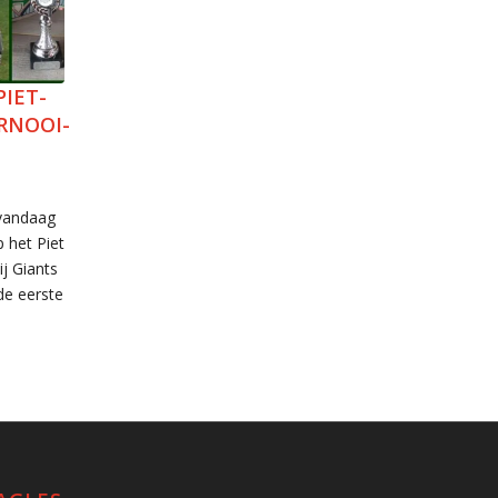
PIET-
RNOOI-
 vandaag
 het Piet
j Giants
de eerste