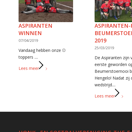
ASPIRANTEN
ASPIRANTEN-
WINNEN
BEUMERSTOE
2019
07/04/2019
25/03/2019
Vandaag hebben onze ⚾
toppers ....
De Aspiranten zijn
eerste geworden op
Lees meer
Beumerstoernooi bi
Hengelo! Nadat zij 
wedstrijd....
Lees meer