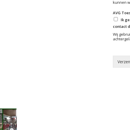
kunnen wi
AVG Toe
Ik g
contact 
Wij gebru
achtergel
Verze