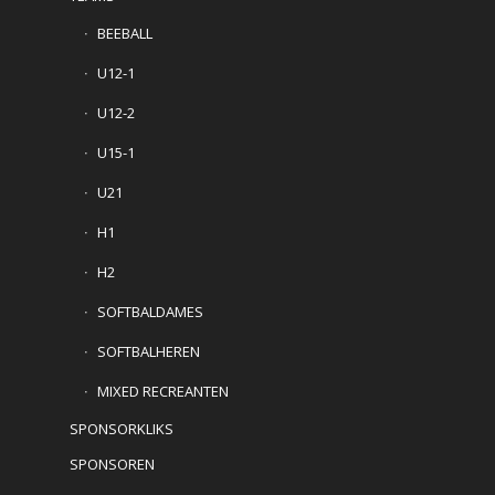
BEEBALL
U12-1
U12-2
U15-1
U21
H1
H2
SOFTBALDAMES
SOFTBALHEREN
MIXED RECREANTEN
SPONSORKLIKS
SPONSOREN