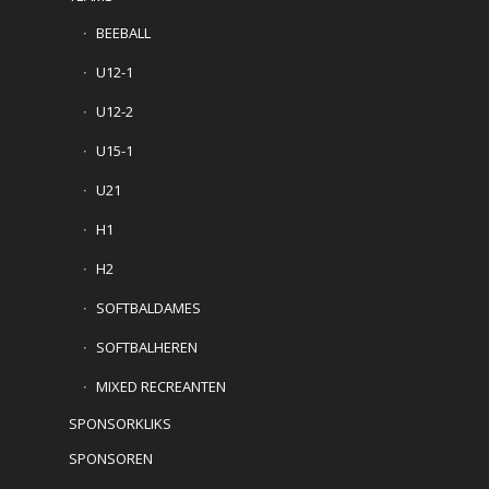
BEEBALL
U12-1
U12-2
U15-1
U21
H1
H2
SOFTBALDAMES
SOFTBALHEREN
MIXED RECREANTEN
SPONSORKLIKS
SPONSOREN