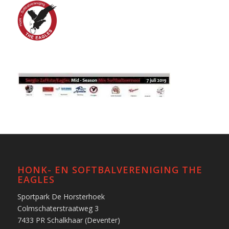
HONK- EN SOFTBALVERENIGING THE
EAGLES
Sportpark De Horsterhoek
Colmschaterstraatweg 3
7433 PR Schalkhaar (Deventer)