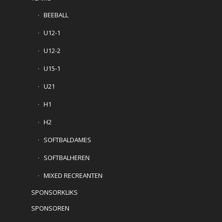
BEEBALL
U12-1
U12-2
U15-1
U21
H1
H2
SOFTBALDAMES
SOFTBALHEREN
MIXED RECREANTEN
SPONSORKLIKS
SPONSOREN