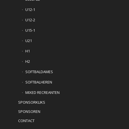
U12-1
U12-2
U15-1
U21
H1
H2
SOFTBALDAMES
SOFTBALHEREN
MIXED RECREANTEN
SPONSORKLIKS
SPONSOREN
CONTACT