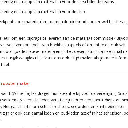
risering en inkoop van materialen voor de verschillende teams.
risering en inkoop van meterialen voor de club.
ekpunt voor materiaal en materiaalonderhoud voor zowel het bestuu
 je leuk om een bijdrage te leveren aan de materiaalcommissie? Bijvo
vet veel verstand hebt van honkbalknuppels of omdat je de club wilt
n door goede nieuwe materialen uit te zoeken. Stuur dan een mail na
bestuur@hsveagles.nl. Je kunt ons ook altijd mailen als je meer informa
 hebt.
 rooster maker
n van HSV the Eagles dragen hun steentje bij voor de vereniging. Sinds
 seizoen draaien alle leden vanaf de junioren een aantal diensten bi
g. Het gaat hierbij om scheidsrechters, scoorders en kantinediensten.
 zijn er ook een aantal leden en oud-leden actief in het scheidsen, s
e.