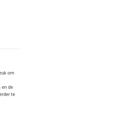
leuk om
s en de
erder te