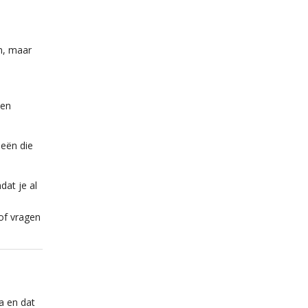
n, maar
een
eeën die
dat je al
 of vragen
a en dat