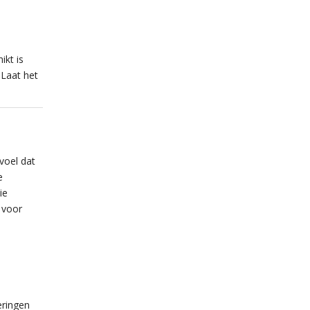
ikt is
 Laat het
evoel dat
e
ie
 voor
eringen