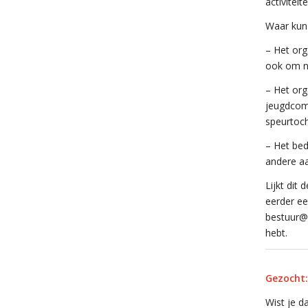
activitei
Waar kun 
– Het org
ook om n
– Het org
jeugdcomm
speurtoch
– Het bed
andere a
Lijkt dit
eerder ee
bestuur@h
hebt.
Gezocht:
Wist je d