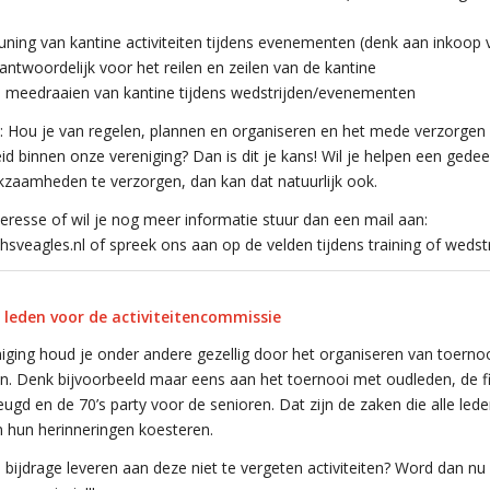
ning van kantine activiteiten tijdens evenementen (denk aan inkoop 
ntwoordelijk voor het reilen en zeilen van de kantine
l meedraaien van kantine tijdens wedstrijden/evenementen
 Hou je van regelen, plannen en organiseren en het mede verzorgen
eid binnen onze vereniging? Dan is dit je kans! Wil je helpen een gedee
zaamheden te verzorgen, dan kan dat natuurlijk ook.
teresse of wil je nog meer informatie stuur dan een mail aan:
sveagles.nl of spreek ons aan op de velden tijdens training of wedstr
 leden voor de activiteitencommissie
iging houd je onder andere gezellig door het organiseren van toerno
ten. Denk bijvoorbeeld maar eens aan het toernooi met oudleden, de 
eugd en de 70’s party voor de senioren. Dat zijn de zaken die alle led
n hun herinneringen koesteren.
n bijdrage leveren aan deze niet te vergeten activiteiten? Word dan nu 