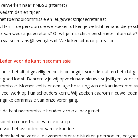
 verwerken naar KNBSB (internet)
wedstrijden en tijden
met toernooicommissie en jeugdwedstrijdsecretariaat
 Ben jij de persoon die we zoeken of ken je wellicht iemand die gesch
ol van wedstrijdsecretaris? Of wil je misschien eerst meer informatie?
 via secretaris@hsveagles.nl. We kijken uit naar je reactie!
Leden voor de kantinecommissie
ine is het altijd gezellig en het is belangrijk voor de club én het clubg
e goed loopt. Daarom zijn wij opzoek naar nieuwe vrijwilligers voor d
mmissie. Momenteel is er een lage bezetting van de kantinecommiss
 veel werk op hun schouders komt. Wij zoeken daarom nieuwe leden
ngrijke commissie van onze vereniging.
 de kantinecommissie houden zich o.a. bezig met:
punt en coördinatie van de inkoop
en van het assortiment van de kantine
eer kantine voor alle evenementen/activiteiten (toernooien, vergad