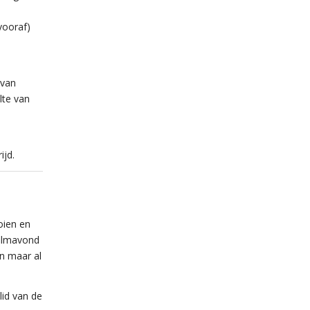
vooraf)
 van
lte van
ijd.
oien en
filmavond
en maar al
lid van de