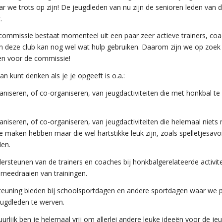
aar we trots op zijn! De jeugdleden van nu zijn de senioren leden van 
.
ommissie bestaat momenteel uit een paar zeer actieve trainers, co
n deze club kan nog wel wat hulp gebruiken. Daarom zijn we op zoek
en voor de commissie!
an kunt denken als je je opgeeft is o.a.:
aniseren, of co-organiseren, van jeugdactiviteiten die met honkbal t
aniseren, of co-organiseren, van jeugdactiviteiten die helemaal niets
e maken hebben maar die wel hartstikke leuk zijn, zoals spelletjesav
den.
ersteunen van de trainers en coaches bij honkbalgerelateerde activite
 meedraaien van trainingen.
teuning bieden bij schoolsportdagen en andere sportdagen waar we 
ugdleden te werven.
urlijk ben je helemaal vrij om allerlei andere leuke ideeën voor de je