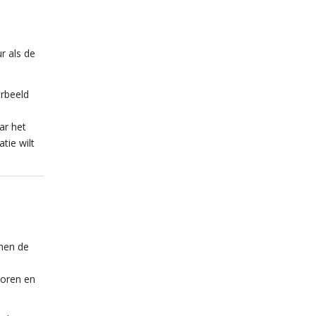
r als de
orbeeld
ar het
tie wilt
nnen de
coren en