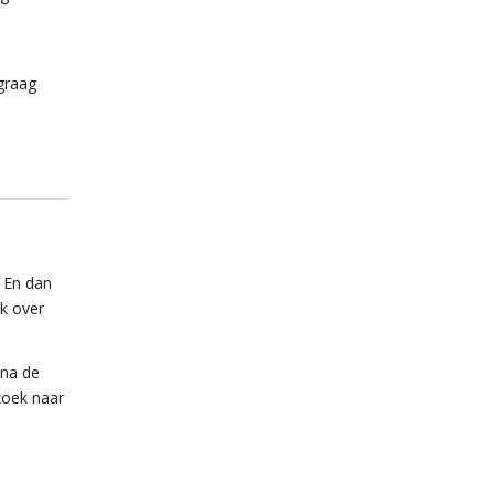
graag
 En dan
k over
 na de
zoek naar