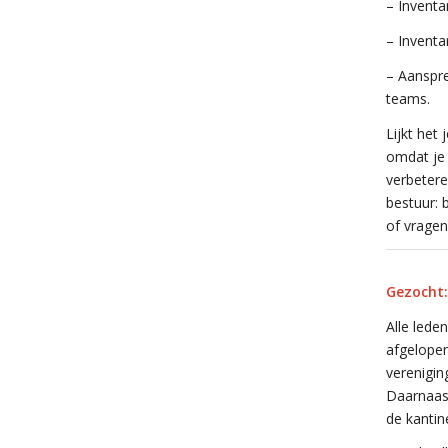
– Inventa
– Inventa
– Aanspre
teams.
Lijkt het
omdat je 
verbetere
bestuur: 
of vragen
Gezocht:
Alle lede
afgelopen
verenigin
Daarnaast
de kantin