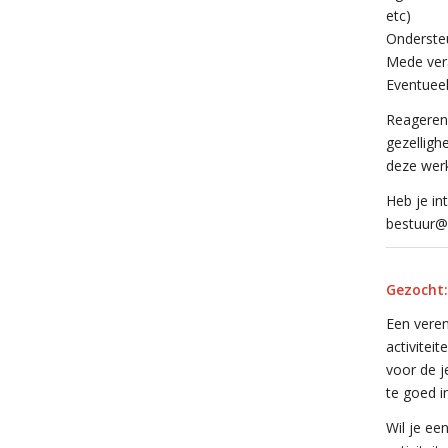
etc)
Ondersteu
Mede vera
Eventuee
Reageren:
gezelligh
deze werk
Heb je in
bestuur@h
Gezocht:
Een veren
activitei
voor de j
te goed i
Wil je ee