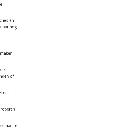
de
aches en
 naar nog
e maken
 met
onden of
iten,
proberen
ugd aan te