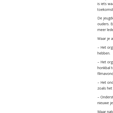
is iets w
toekomst
De jeugdc
ouders. E
meer led
Waar je a
– Het org
hebben.
– Het org
honkbal t
filmavon
– Het ond
zoals het
– Onders
nieuwe je
Maar natu