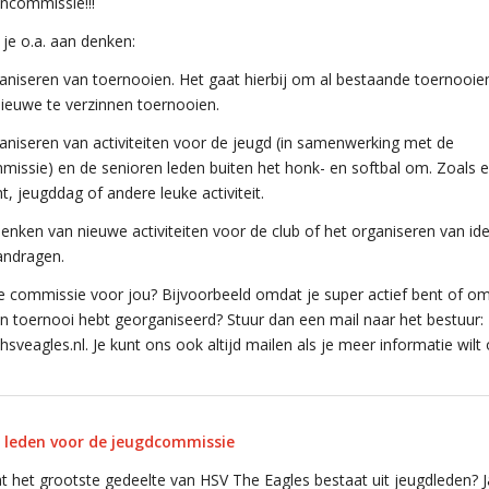
tencommissie!!!
je o.a. aan denken:
aniseren van toernooien. Het gaat hierbij om al bestaande toernooie
ieuwe te verzinnen toernooien.
aniseren van activiteiten voor de jeugd (in samenwerking met de
issie) en de senioren leden buiten het honk- en softbal om. Zoals 
t, jeugddag of andere leuke activiteit.
enken van nieuwe activiteiten voor de club of het organiseren van id
andragen.
 de commissie voor jou? Bijvoorbeeld omdat je super actief bent of om
n toernooi hebt georganiseerd? Stuur dan een mail naar het bestuur:
sveagles.nl. Je kunt ons ook altijd mailen als je meer informatie wilt
 leden voor de jeugdcommissie
at het grootste gedeelte van HSV The Eagles bestaat uit jeugdleden? J