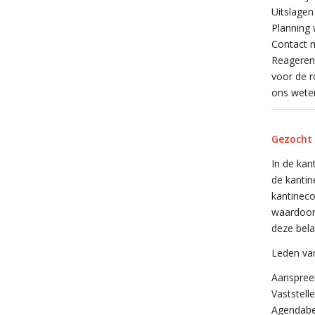
Uitslagen
Planning 
Contact 
Reageren:
voor de r
ons weten
Gezocht 
In de kant
de kantin
kantineco
waardoor
deze bela
Leden van
Aanspreek
Vaststell
Agendabeh