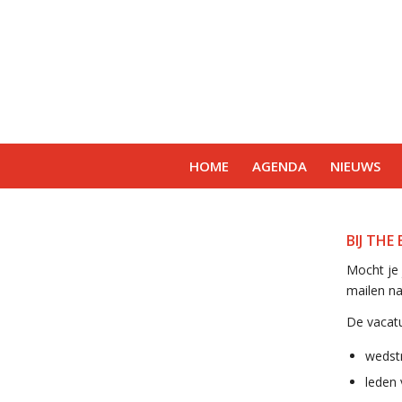
HOME
AGENDA
NIEUWS
BIJ THE
Mocht je 
mailen na
De vacatu
wedstr
leden