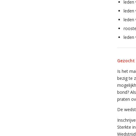
leden 
leden
leden
roost
leden
Gezocht 
Is het ma
bezig te 
mogelijk
bond? Als
praten ov
De wedstr
Inschrijv
Sterkte i
Wedstrijd