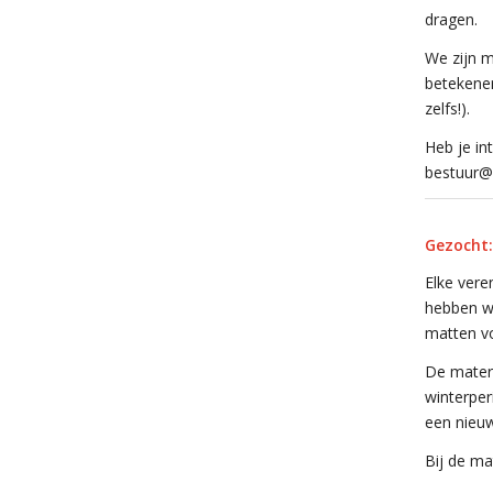
dragen.
We zijn m
betekenen
zelfs!).
Heb je in
bestuur@
Gezocht:
Elke vere
hebben we
matten vo
De materi
winterper
een nieuw
Bij de ma